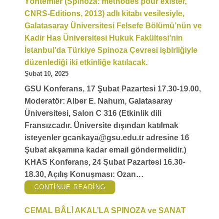
Yöntemler (Spinoza: methodes pour exister,
CNRS-Editions, 2013) adlı kitabı vesilesiyle,
Galatasaray Üniversitesi Felsefe Bölümü’nün ve
Kadir Has Üniversitesi Hukuk Fakültesi’nin
İstanbul’da Türkiye Spinoza Çevresi işbirliğiyle
düzenlediği iki etkinliğe katılacak.
Şubat 10, 2025
GSU Konferans, 17 Şubat Pazartesi 17.30-19.00,
Moderatör: Alber E. Nahum, Galatasaray
Üniversitesi, Salon C 316 (Etkinlik dili
Fransızcadır. Üniversite dışından katılmak
isteyenler gcankaya@gsu.edu.tr adresine 16
Şubat akşamına kadar email göndermelidir.)
KHAS Konferans, 24 Şubat Pazartesi 16.30-
18.30, Açılış Konuşması: Ozan…
“
MAXIME
CONTINUE READING
ROVERE,
ÇOK
YAKINDA
CEMAL BÂLİ AKAL’LA SPINOZA ve SANAT
DOST
KITABEVI