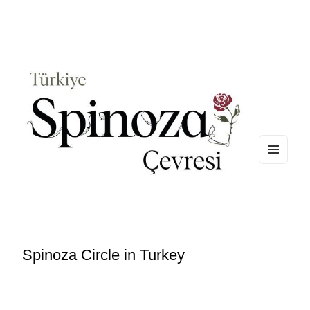
MEN
U
AND
WIDG
ETS
Spinoza Circle in Turkey