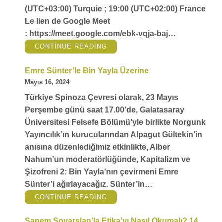
(UTC+03:00) Turquie ; 19:00 (UTC+02:00) France
Le lien de Google Meet
: https://meet.google.com/ebk-vqja-baj…
“
DURKHEIM
CONTINUE READING
ET
SPINOZA
:
Emre Sünter’le Bin Yayla Üzerine
DE
LA
Mayıs 16, 2024
CONSTITUTION
DE
LA
Türkiye Spinoza Çevresi olarak, 23 Mayıs
SOCIETE
A
Perşembe günü saat 17.00′de, Galatasaray
LA
MORALE
Üniversitesi Felsefe Bölümü’yle birlikte Norgunk
SOCIALE
“
Yayıncılık’ın kurucularından Alpagut Gültekin’in
anısına düzenlediğimiz etkinlikte, Alber
Nahum’un moderatörlüğünde, Kapitalizm ve
Şizofreni 2: Bin Yayla‘nın çevirmeni Emre
Sünter’i ağırlayacağız. Sünter’in…
“
EMRE
CONTINUE READING
SÜNTER’LE
BIN
YAYLA
Sanem Soyarslan’la Etika’yı Nasıl Okumalı? 14
ÜZERINE
“