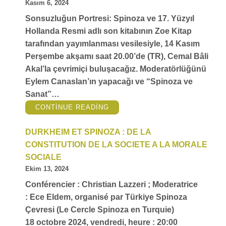
Kasım 6, 2024
TARAFINDAN
YAYIMLANACAK VAR
OLMAK
Sonsuzluğun Portresi: Spinoza ve 17. Yüzyıl
İÇIN
YÖNTEMLER (SPINOZA:
Hollanda Resmi adlı son kitabının Zoe Kitap
METHODES
POUR
tarafından yayımlanması vesilesiyle, 14 Kasım
EXISTER,
CNRS-
Perşembe akşamı saat 20.00’de (TR), Cemal Bâli
EDITIONS,
2013) ADLI
Akal’la çevrimiçi buluşacağız. Moderatörlüğünü
KITABI
VESILESIYLE,
Eylem Canaslan’ın yapacağı ve “Spinoza ve
GALATASARAY
ÜNIVERSITESI
Sanat”…
FELSEFE
BÖLÜMÜ’NÜN
VE
“
CEMAL
CONTINUE READING
KADIR
BÂLİ
HAS
AKAL’LA
ÜNIVERSITESI
SPINOZA
HUKUK
DURKHEIM ET SPINOZA : DE LA
VE
FAKÜLTESI’NIN
SANAT
“
İSTANBUL’DA
CONSTITUTION DE LA SOCIETE A LA MORALE
TÜRKIYE
SPINOZA
SOCIALE
ÇEVRESI
IŞBIRLIĞIYLE
Ekim 13, 2024
DÜZENLEDIĞI
IKI
Conférencier : Christian Lazzeri ; Moderatrice
ETKINLIĞE
KATILACAK.
“
: Ece Eldem, organisé par Türkiye Spinoza
Çevresi (Le Cercle Spinoza en Turquie)
18 octobre 2024, vendredi, heure : 20:00